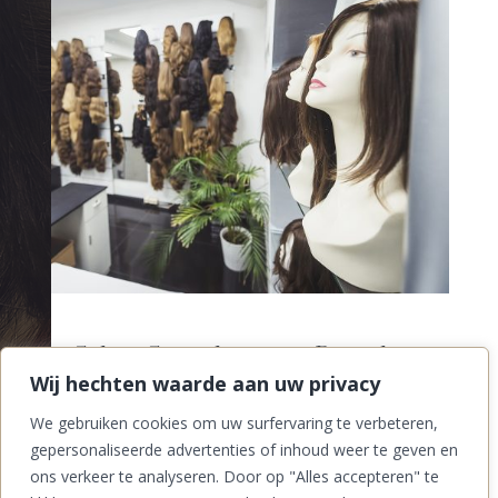
Sehen Sie sich unsere Perücken
Wij hechten waarde aan uw privacy
an
We gebruiken cookies om uw surfervaring te verbeteren,
PORTFOLIO IN UNSERER FOTOGALERIE
gepersonaliseerde advertenties of inhoud weer te geven en
ons verkeer te analyseren. Door op "Alles accepteren" te