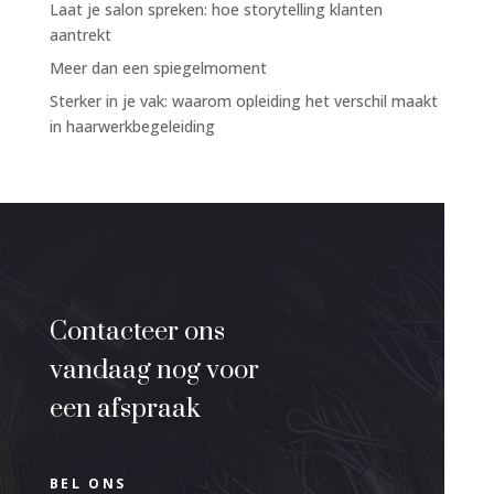
Laat je salon spreken: hoe storytelling klanten
aantrekt
Meer dan een spiegelmoment
Sterker in je vak: waarom opleiding het verschil maakt
in haarwerkbegeleiding
Contacteer ons
vandaag nog voor
een afspraak
BEL ONS